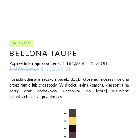
SALE -15%
BELLONA TAUPE
Poprzednia najniższa cena:
1 181,50
zł
.
15% Off
Pierwotna
Aktualna
1 390,00
zł
1 181,50
zł
cena
cena
Posiada odpinaną rączkę i pasek, dzięki któremu możesz nosić ją
wynosiła:
wynosi:
1
1
przez ramię lub crossbody. W środku jedna komora, kieszonka na
390,00 zł.
181,50 zł.
karty oraz dodatkowa kieszonka, do której wsuniesz
najpotrzebniejsze przedmioty.
Bitter
Chocolate
Butter
Cherry