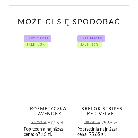
MOŻE CI SIĘ SPODOBAĆ
LAST PIECES
LAST PIECES
SALE -15%
SALE -15%
KOSMETYCZKA
BRELOK STRIPES
LAVENDER
RED VELVET
Pierwotna
Aktualna
Pierwotna
Aktualna
79,00
zł
67,15
zł
89,00
zł
75,65
zł
Poprzednia najniższa
Poprzednia najniższa
cena
cena
cena
cena
cena:
67,15
zł
.
cena:
75,65
zł
.
wynosiła:
wynosi:
wynosiła:
wynosi: