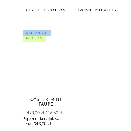
79,00 zł.
67,15 zł.
89,00 zł.
75,65 zł.
CERTIFIED COTTON
UPCYCLED LEATHER
WAITING LIST
SALE -15%
OYSTER MINI
TAUPE
Pierwotna
Aktualna
490,00
zł
416,50
zł
Poprzednia najniższa
cena
cena
cena:
343,00
zł
.
wynosiła:
wynosi: