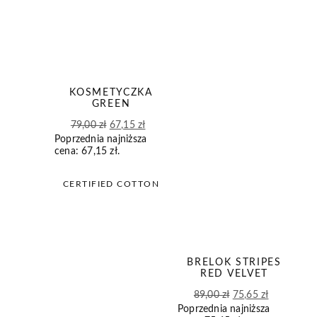
KOSMETYCZKA
GREEN
Pierwotna
Aktualna
79,00
zł
67,15
zł
Poprzednia najniższa
cena
cena
cena:
67,15
zł
.
wynosiła:
wynosi:
79,00 zł.
67,15 zł.
CERTIFIED COTTON
BRELOK STRIPES
RED VELVET
Pierwotna
Aktualna
89,00
zł
75,65
zł
Poprzednia najniższa
cena
cena