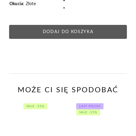
Srebrne
Okucia
:
Złote
Dust
Złote
DODAJ DO KOSZYKA
OPIS
SZCZEGÓŁY
PIELĘGNACJA
MOŻE CI SIĘ SPODOBAĆ
SALE -15%
LAST PIECES
SALE -15%