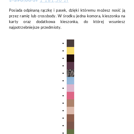
Pierwotna
Aktualna
1 390,00
zł
1 181,50
zł
cena
cena
Posiada odpinaną rączkę i pasek, dzięki któremu możesz nosić ją
wynosiła:
wynosi:
1
1
przez ramię lub crossbody. W środku jedna komora, kieszonka na
390,00 zł.
181,50 zł.
karty oraz dodatkowa kieszonka, do której wsuniesz
najpotrzebniejsze przedmioty.
Bitter
Chocolate
Butter
Cherry
Plum
Python
Off
Blue
White
Pink
Strawberry
Milkshake
Taupe
Nude
Chocolate
Cocoa