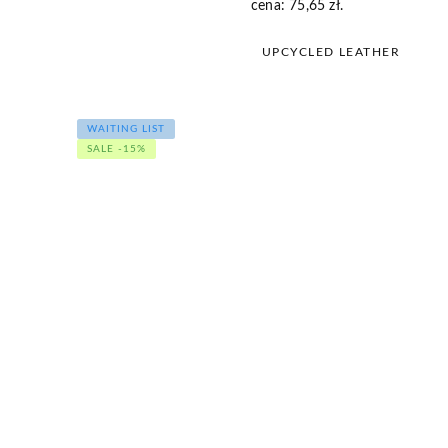
cena:
75,65
zł
.
wynosiła:
wynosi:
89,00 zł.
75,65 zł.
UPCYCLED LEATHER
WAITING LIST
SALE -15%