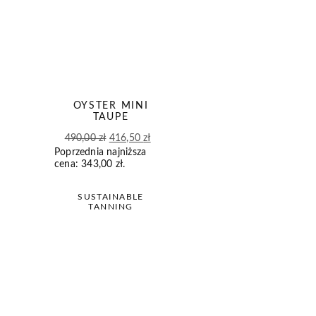
OYSTER MINI
TAUPE
Pierwotna
Aktualna
490,00
zł
416,50
zł
Poprzednia najniższa
cena
cena
cena:
343,00
zł
.
wynosiła:
wynosi:
490,00 zł.
416,50 zł.
SUSTAINABLE
TANNING