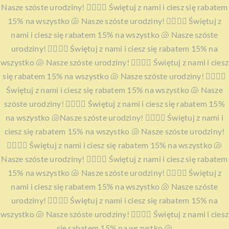
Przejdź
Nasze szóste urodziny! 🧜‍♀️🧜‍♀️ Świętuj z nami i ciesz się rabatem
do
15% na wszystko 🐚 Nasze szóste urodziny! 🧜‍♀️🧜‍♀️ Świętuj z
zawartości
nami i ciesz się rabatem 15% na wszystko 🐚 Nasze szóste
urodziny! 🧜‍♀️🧜‍♀️ Świętuj z nami i ciesz się rabatem 15% na
wszystko 🐚 Nasze szóste urodziny! 🧜‍♀️🧜‍♀️ Świętuj z nami i ciesz
się rabatem 15% na wszystko 🐚 Nasze szóste urodziny! 🧜‍♀️🧜‍♀️
Świętuj z nami i ciesz się rabatem 15% na wszystko 🐚 Nasze
szóste urodziny! 🧜‍♀️🧜‍♀️ Świętuj z nami i ciesz się rabatem 15%
na wszystko 🐚
Nasze szóste urodziny! 🧜‍♀️🧜‍♀️ Świętuj z nami i
ciesz się rabatem 15% na wszystko 🐚 Nasze szóste urodziny!
🧜‍♀️🧜‍♀️ Świętuj z nami i ciesz się rabatem 15% na wszystko 🐚
Nasze szóste urodziny! 🧜‍♀️🧜‍♀️ Świętuj z nami i ciesz się rabatem
15% na wszystko 🐚 Nasze szóste urodziny! 🧜‍♀️🧜‍♀️ Świętuj z
nami i ciesz się rabatem 15% na wszystko 🐚 Nasze szóste
urodziny! 🧜‍♀️🧜‍♀️ Świętuj z nami i ciesz się rabatem 15% na
wszystko 🐚 Nasze szóste urodziny! 🧜‍♀️🧜‍♀️ Świętuj z nami i ciesz
się rabatem 15% na wszystko 🐚