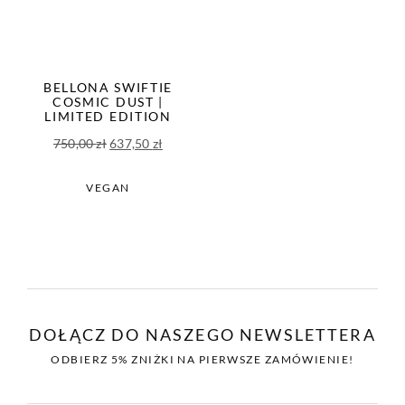
BELLONA SWIFTIE
COSMIC DUST |
LIMITED EDITION
Pierwotna
Aktualna
750,00
zł
637,50
zł
cena
cena
wynosiła:
wynosi:
VEGAN
750,00 zł.
637,50 zł.
DOŁĄCZ DO NASZEGO NEWSLETTERA
ODBIERZ 5% ZNIŻKI NA PIERWSZE ZAMÓWIENIE!