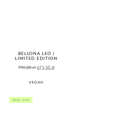
BELLONA LEO |
LIMITED EDITION
Pierwotna
Aktualna
790,00
zł
671,50
zł
cena
cena
wynosiła:
wynosi:
VEGAN
790,00 zł.
671,50 zł.
SALE -15%