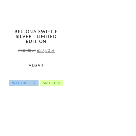
BELLONA SWIFTIE
SILVER | LIMITED
EDITION
Pierwotna
Aktualna
750,00
zł
637,50
zł
cena
cena
wynosiła:
wynosi:
VEGAN
750,00 zł.
637,50 zł.
WAITING LIST
SALE -15%