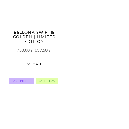
BELLONA SWIFTIE
GOLDEN | LIMITED
EDITION
Pierwotna
Aktualna
750,00
zł
637,50
zł
cena
cena
wynosiła:
wynosi:
VEGAN
750,00 zł.
637,50 zł.
LAST PIECES
SALE -15%