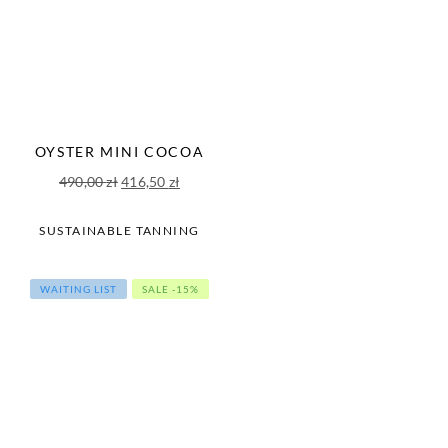
OYSTER MINI COCOA
Pierwotna
Aktualna
490,00
zł
416,50
zł
cena
cena
wynosiła:
wynosi:
SUSTAINABLE TANNING
490,00 zł.
416,50 zł.
WAITING LIST
SALE -15%