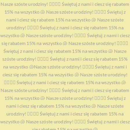
Przejdź
Nasze szóste urodziny! 🧜‍♀️🧜‍♀️ Świętuj z nami i ciesz się rabatem
do
15% na wszystko 🐚 Nasze szóste urodziny! 🧜‍♀️🧜‍♀️ Świętuj z
zawartości
nami i ciesz się rabatem 15% na wszystko 🐚 Nasze szóste
urodziny! 🧜‍♀️🧜‍♀️ Świętuj z nami i ciesz się rabatem 15% na
wszystko 🐚 Nasze szóste urodziny! 🧜‍♀️🧜‍♀️ Świętuj z nami i ciesz
się rabatem 15% na wszystko 🐚 Nasze szóste urodziny! 🧜‍♀️🧜‍♀️
Świętuj z nami i ciesz się rabatem 15% na wszystko 🐚 Nasze
szóste urodziny! 🧜‍♀️🧜‍♀️ Świętuj z nami i ciesz się rabatem 15%
na wszystko 🐚
Nasze szóste urodziny! 🧜‍♀️🧜‍♀️ Świętuj z nami i
ciesz się rabatem 15% na wszystko 🐚 Nasze szóste urodziny!
🧜‍♀️🧜‍♀️ Świętuj z nami i ciesz się rabatem 15% na wszystko 🐚
Nasze szóste urodziny! 🧜‍♀️🧜‍♀️ Świętuj z nami i ciesz się rabatem
15% na wszystko 🐚 Nasze szóste urodziny! 🧜‍♀️🧜‍♀️ Świętuj z
nami i ciesz się rabatem 15% na wszystko 🐚 Nasze szóste
urodziny! 🧜‍♀️🧜‍♀️ Świętuj z nami i ciesz się rabatem 15% na
wszystko 🐚 Nasze szóste urodziny! 🧜‍♀️🧜‍♀️ Świętuj z nami i ciesz
się rabatem 15% na wszystko 🐚