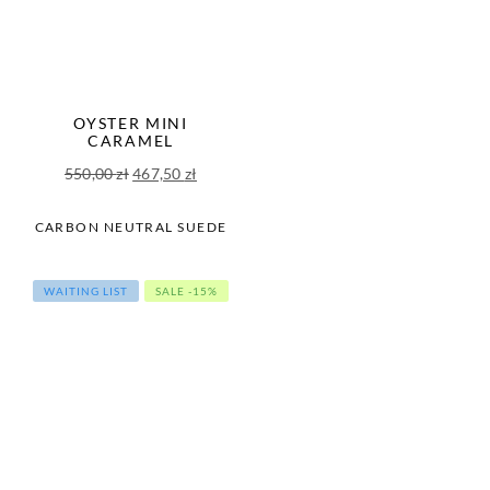
OYSTER MINI
CARAMEL
Pierwotna
Aktualna
550,00
zł
467,50
zł
cena
cena
wynosiła:
wynosi:
CARBON NEUTRAL SUEDE
550,00 zł.
467,50 zł.
WAITING LIST
SALE -15%