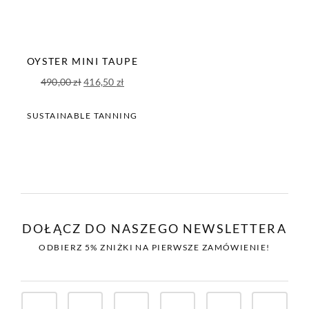
OYSTER MINI TAUPE
Pierwotna
Aktualna
490,00
zł
416,50
zł
cena
cena
wynosiła:
wynosi:
SUSTAINABLE TANNING
490,00 zł.
416,50 zł.
DOŁĄCZ DO NASZEGO NEWSLETTERA
ODBIERZ 5% ZNIŻKI NA PIERWSZE ZAMÓWIENIE!