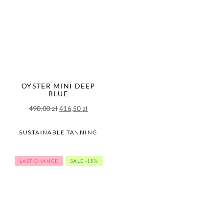
OYSTER MINI DEEP
BLUE
Pierwotna
Aktualna
490,00
zł
416,50
zł
cena
cena
wynosiła:
wynosi:
SUSTAINABLE TANNING
490,00 zł.
416,50 zł.
LAST CHANCE
SALE -15%